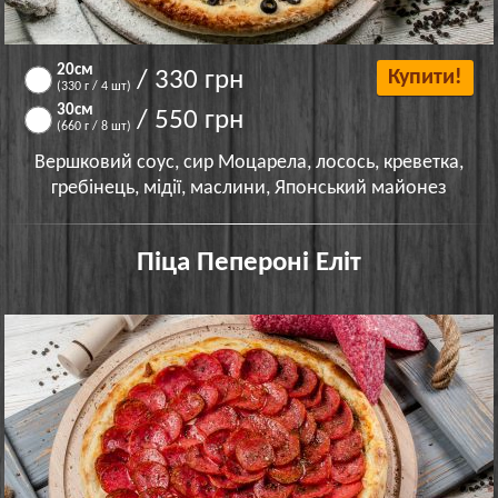
20см
/ 330 грн
Купити!
(330 г / 4 шт)
30см
/ 550 грн
(660 г / 8 шт)
Вершковий соус, сир Моцарела, лосось, креветка,
гребінець, мідії, маслини, Японський майонез
Піца Пепероні Еліт