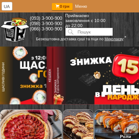
Меню
UA
0 грн
Приймаємо
(093) 3-900-900
замовлення
с 10:00
(098) 3-900-900
до 22:00
(066) 3-900-900
Искать:
ПОИСК
*
Безкоштовна доставка суші та піци по
Миколаєву
Роли