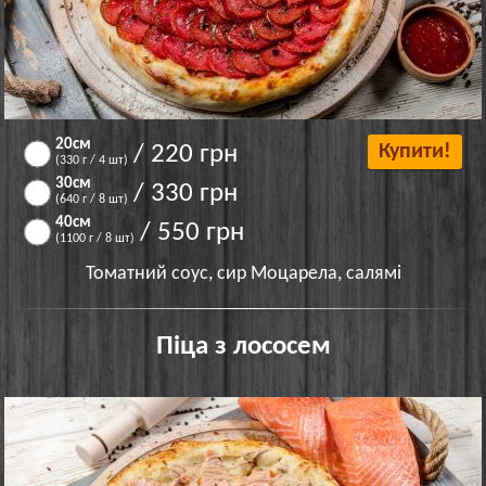
20см
/ 220 грн
Купити!
(330 г / 4 шт)
30см
/ 330 грн
(640 г / 8 шт)
40см
/ 550 грн
(1100 г / 8 шт)
Томатний соус, сир Моцарела, салямі
Піца з лососем