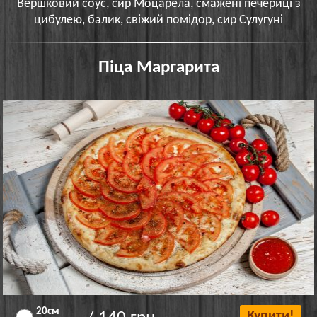
Вершковий соус, сир Моцарела, смажені печериці з
цибулею, балик, свіжий помідор, сир Сулугуні
Піца Маргарита
20см
Купити!