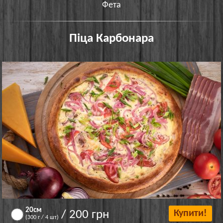
Фета
Піца Карбонара
20см
/ 200 грн
Купити!
(300 г / 4 шт)