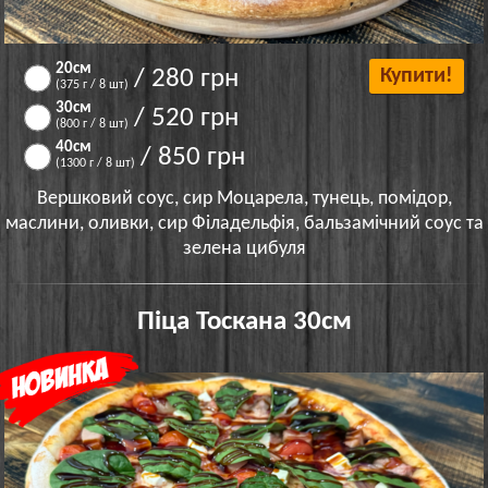
20см
/ 280 грн
Купити!
(375 г / 8 шт)
30см
/ 520 грн
(800 г / 8 шт)
40см
/ 850 грн
(1300 г / 8 шт)
Вершковий соус, сир Моцарела, тунець, помідор,
маслини, оливки, сир Філадельфія, бальзамічний соус та
зелена цибуля
Піца Тоскана 30см