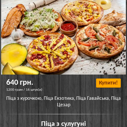
640 грн.
Купити!
1200 грам / 16 штук(и)
Піца з курочкою, Піца Екзотика, Піца Гавайська, Піца
Цезар
Піца з сулугуні