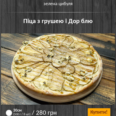
зелена цибуля
Піца з грушею і Дор блю
30см
/ 280 грн
Купити!
(500 г / 8 шт)