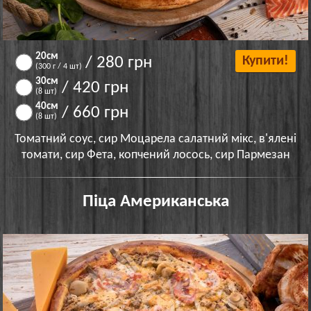
20см
/ 280 грн
Купити!
(300 г / 4 шт)
30см
/ 420 грн
(8 шт)
40см
/ 660 грн
(8 шт)
Томатний соус, сир Моцарела салатний мікс, в'ялені
томати, сир Фета, копчений лосось, сир Пармезан
Піца Американська