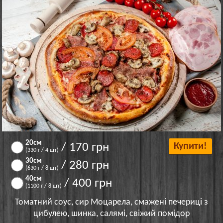
20см
/ 170 грн
Купити!
(330 г / 4 шт)
30см
/ 280 грн
(630 г / 8 шт)
40см
/ 400 грн
(1100 г / 8 шт)
Томатний соус, сир Моцарела, смажені печериці з
цибулею, шинка, салямі, свіжий помідор