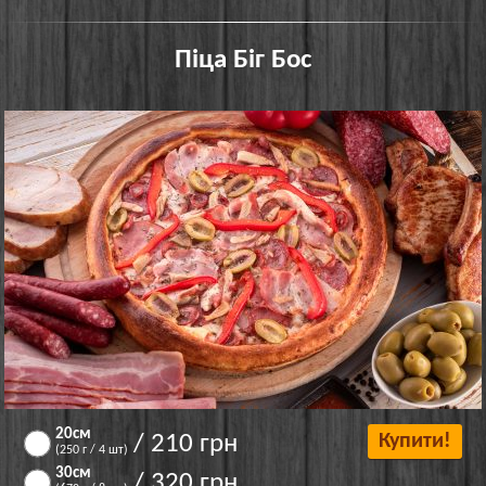
Піца Біг Бос
20см
/ 210 грн
Купити!
(250 г / 4 шт)
30см
/ 320 грн