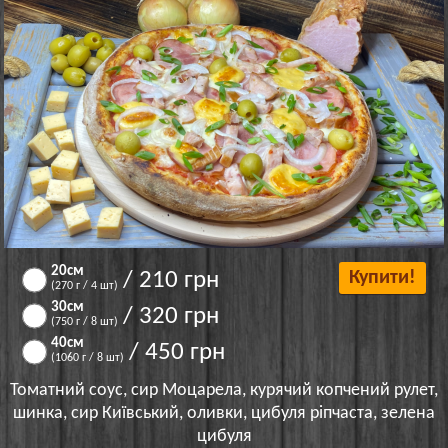
20см
/ 210 грн
Купити!
(270 г / 4 шт)
30cм
/ 320 грн
(750 г / 8 шт)
40см
/ 450 грн
(1060 г / 8 шт)
Томатний соус, сир Моцарела, курячий копчений рулет,
шинка, сир Київський, оливки, цибуля ріпчаста, зелена
цибуля