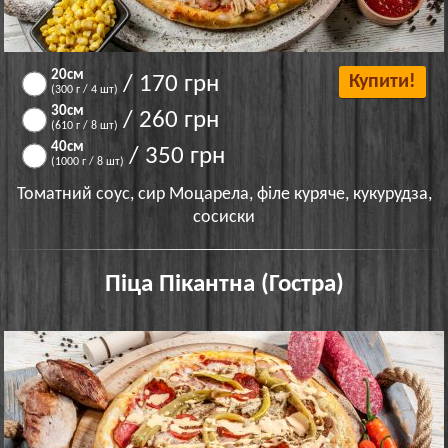
20см
/ 170 грн
Купити!
(300 г / 4 шт)
30см
/ 260 грн
(610 г / 8 шт)
40см
/ 350 грн
(1000 г / 8 шт)
Томатний соус, сир Моцарела, філе куряче, кукурудза,
сосиски
Піца Пікантна (Гостра)