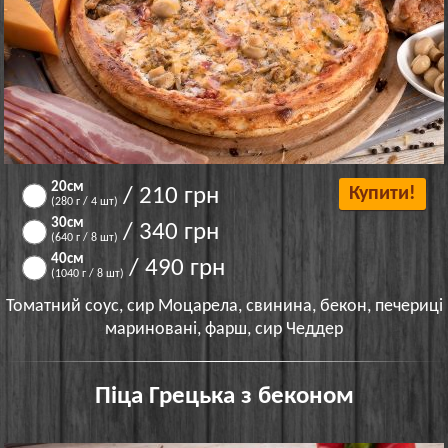
20см
/ 210 грн
Купити!
(280 г / 4 шт)
30см
/ 340 грн
(640 г / 8 шт)
40см
/ 490 грн
(1040 г / 8 шт)
Томатний соус, сир Моцарела, свинина, бекон, печериці
мариновані, фарш, сир Чеддер
Піца Грецька з беконом