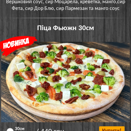
Вершковий соус, сир Моцарела, креветка, манго,сир
Фета, сир Дор Блю, сир Пармезан та манго соус
Піца Фьюжн 30см
30см
Купити!