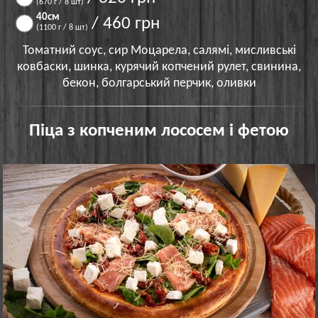
(670 г / 8 шт)
40см
/ 460 грн
(1100 г / 8 шт)
Томатний соус, сир Моцарела, салямі, мисливські
ковбаски, шинка, курячий копчений рулет, свинина,
бекон, болгарський перчик, оливки
Піца з копченим лососем і фетою