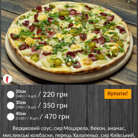
20см
/ 220 грн
Купити!
(340 г / 4 шт)
30см
/ 350 грн
(750 г / 8 шт)
40см
/ 470 грн
(1150 г / 8 шт)
Вершковий соус, сир Моцарела, бекон, ананас,
мисливські ковбаски, перець Халапеньо, сир Київський,