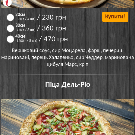
20см
/ 230 грн
Купити!
(330 г / 4 шт)
30см
/ 360 грн
(750 г / 8 шт)
40см
/ 470 грн
(1200 г / 8 шт)
Вершковий соус, сир Моцарела, фарш, печериці
мариновані, перець Халапеньо, сир Чеддер, маринована
цибуля Марс, кріп
Піца Дель-Ріо