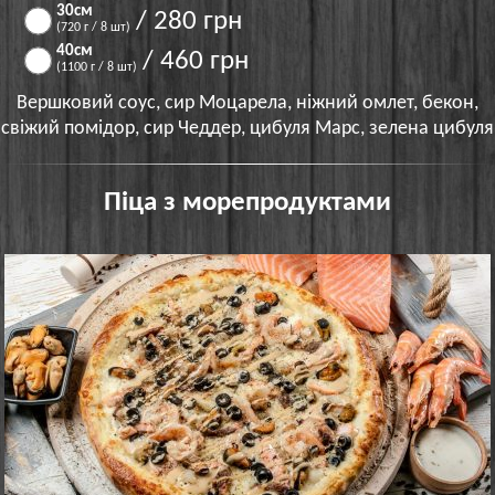
30см
/ 280 грн
(720 г / 8 шт)
40см
/ 460 грн
(1100 г / 8 шт)
Вершковий соус, сир Моцарела, ніжний омлет, бекон,
свіжий помідор, сир Чеддер, цибуля Марс, зелена цибуля
Піца з морепродуктами