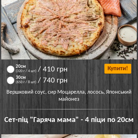
20см
/ 410 грн
Купити!
(320 г / 4 шт)
30см
/ 740 грн
(650 г / 8 шт)
Вершковий соус, сир Моцарелла, лосось, Японський
майонез
Сет-піц "Гаряча мама" - 4 піци по 20см