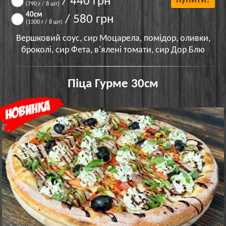
/ 440 грн
(790 г / 8 шт)
40см
/ 580 грн
(1300 г / 8 шт)
Вершковий соус, сир Моцарела, помідор, оливки,
броколі, сир Фета, в'ялені томати, сир Дор Блю
Піца Гурме 30см