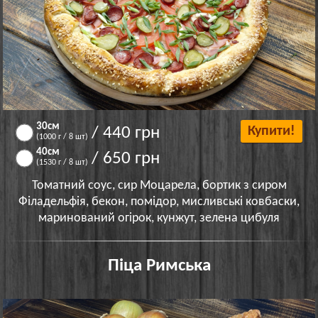
30см
/ 440 грн
Купити!
(1000 г / 8 шт)
40см
/ 650 грн
(1530 г / 8 шт)
Томатний соус, сир Моцарела, бортик з сиром
Філадельфія, бекон, помідор, мисливські ковбаски,
маринований огірок, кунжут, зелена цибуля
Піца Римська