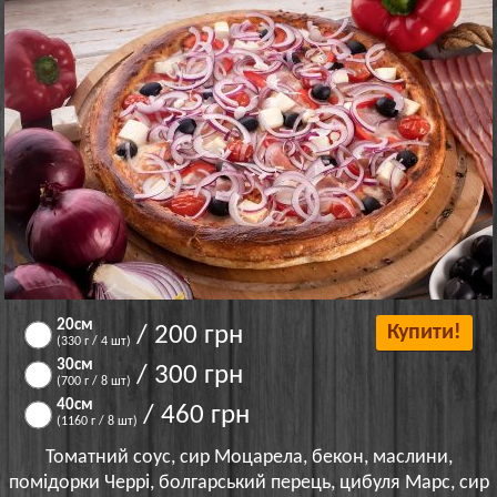
20см
/ 200 грн
Купити!
(330 г / 4 шт)
30см
/ 300 грн
(700 г / 8 шт)
40см
/ 460 грн
(1160 г / 8 шт)
Томатний соус, сир Моцарела, бекон, маслини,
помідорки Черрі, болгарський перець, цибуля Марс, сир