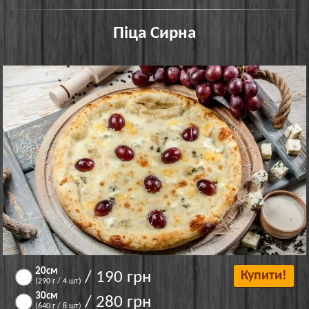
Піца Сирна
20см
/ 190 грн
Купити!
(290 г / 4 шт)
30см
/ 280 грн
(640 г / 8 шт)