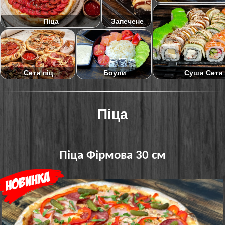
Піца
Запечене
Суши Сети
Сети піц
Боули
Піца
Піца Фірмова 30 см