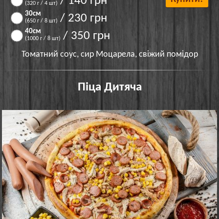
/ 140 грн
(320 г / 4 шт)
30см
/ 230 грн
(650 г / 8 шт)
40см
/ 350 грн
(1000 г / 8 шт)
Томатний соус, сир Моцарела, свіжий помідор
Піца Дитяча