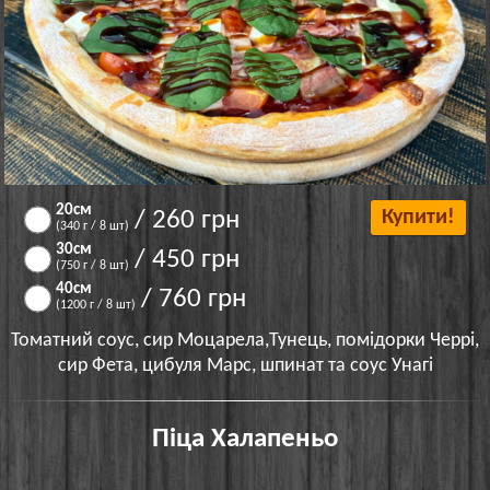
20см
/ 260 грн
Купити!
(340 г / 8 шт)
30см
/ 450 грн
(750 г / 8 шт)
40см
/ 760 грн
(1200 г / 8 шт)
Томатний соус, сир Моцарела,Тунець, помідорки Черрі,
сир Фета, цибуля Марс, шпинат та соус Унагі
Піца Халапеньо