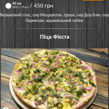
40 см
/ 450 грн
(820 г / 8 шт)
Вершковий соус, сир Моцарелла, груша, сир Дор блю, сир
Пармезан, карамельний топінг
Піца Фієста