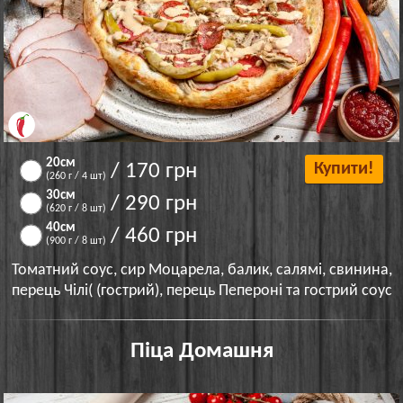
20см
/ 170 грн
Купити!
(260 г / 4 шт)
30см
/ 290 грн
(620 г / 8 шт)
40см
/ 460 грн
(900 г / 8 шт)
Томатний соус, сир Моцарела, балик, салямі, свинина,
перець Чілі( (гострий), перець Пепероні та гострий соус
Піца Домашня