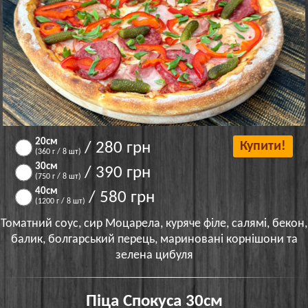
20см
/ 280 грн
Купити!
(360 г / 8 шт)
30см
/ 390 грн
(750 г / 8 шт)
40см
/ 580 грн
(1200 г / 8 шт)
Томатний соус, сир Моцарела, куряче філе, салямі, бекон,
балик, болгарський перець, мариновані корнішони та
зелена цибуля
Піца Спокуса 30см