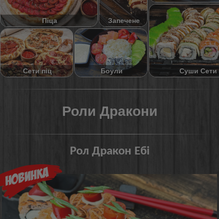
Піца
Запечене
Суши Сети
Сети піц
Боули
Роли Дракони
Рол Дракон Ебі