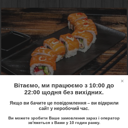
Вітаємо, ми працюємо з 10:00 до
22:00 щодня без вихідних.
240 грн.
Купити!
300 грам / 8 штук(и)
Якщо ви бачите це повідомлення – ви відкрили
сайт у неробочий час.
Рис, сніжний краб, омлет Японія, охолоджений лосось,
тобіко червона, майонез Японія, ікра лосося, огірок
Ви можете зробити Ваше замовлення зараз і оператор
зв'яжеться з Вами у 10 годин ранку.