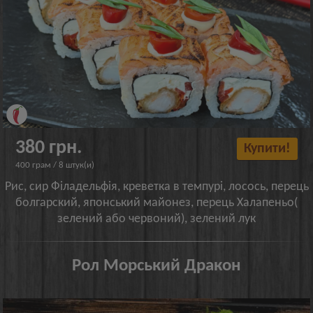
380 грн.
Купити!
400 грам / 8 штук(и)
Рис, сир Філадельфія, креветка в темпурі, лосось, перець
болгарский, японський майонез, перець Халапеньо(
зелений або червоний), зелений лук
Рол Морський Дракон