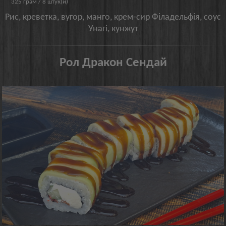
325 грам / 8 штук(и)
Рис, креветка, вугор, манго, крем-сир Філадельфія, соус
Унагі, кунжут
Рол Дракон Сендай