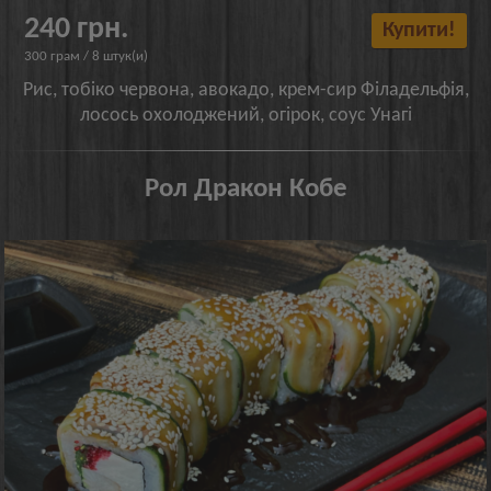
240 грн.
Купити!
300 грам / 8 штук(и)
Рис, тобіко червона, авокадо, крем-сир Філадельфія,
лосось охолоджений, огірок, соус Унагі
Рол Дракон Кобе