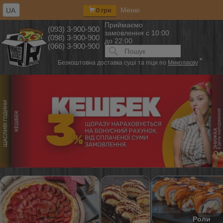
Меню
UA
0 грн
Приймаємо
(093) 3-900-900
замовлення
с 10:00
(098) 3-900-900
до 22:00
(066) 3-900-900
Искать:
ПОИСК
*
Безкоштовна доставка суші та піци по
Миколаєву
Роли