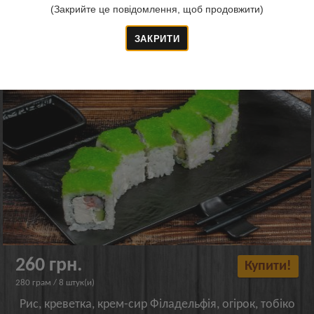
(Закрийте це повідомлення, щоб продовжити)
Рол Дракон Нагано
260 грн.
Купити!
280 грам / 8 штук(и)
Рис, креветка, крем-сир Філадельфія, огірок, тобіко