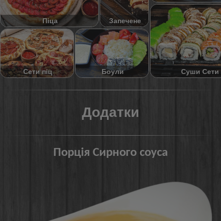
Піца
Запечене
Суши Сети
Сети піц
Боули
Додатки
Порція Сирного соуса