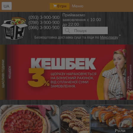
Меню
UA
0 грн
Приймаємо
(093) 3-900-900
замовлення
с 10:00
(098) 3-900-900
до 22:00
(066) 3-900-900
Искать:
ПОИСК
*
Безкоштовна доставка суші та піци по
Миколаєву
Роли